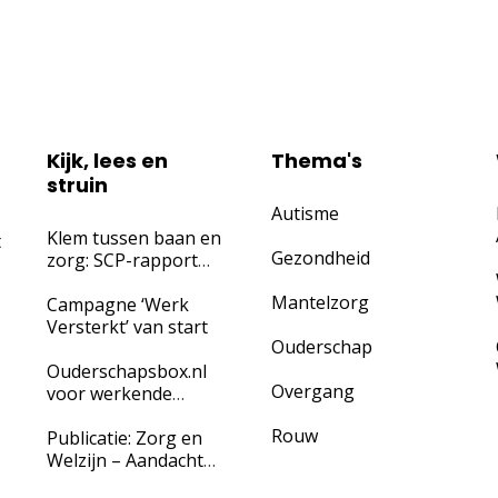
Kijk, lees en
Thema's
struin
Autisme
Klem tussen baan en
t
Gezondheid
zorg: SCP-rapport
waarschuwt
Mantelzorg
werkgevers voor
Campagne ‘Werk
‘onzichtbaar’ verzuim
Versterkt’ van start
Ouderschap
door
mantelzorgtaken
Ouderschapsbox.nl
Overgang
voor werkende
ouders én hun
Rouw
werkgevers
Publicatie: Zorg en
Welzijn – Aandacht
voor mantelzorg