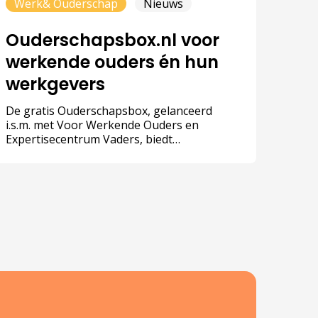
Werk& Ouderschap
Nieuws
Ouderschapsbox.nl voor
werkende ouders én hun
werkgevers
De gratis Ouderschapsbox, gelanceerd
i.s.m. met Voor Werkende Ouders en
Expertisecentrum Vaders, biedt
ondersteuning voor werkgevers en
werknemers om de combinatie van werk en
ouderschap beter mogelijk te maken.