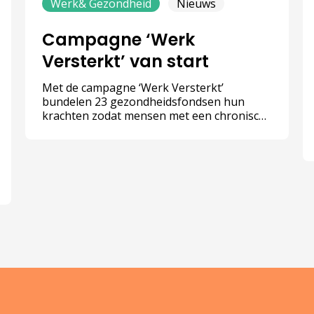
Werk& Gezondheid
Nieuws
Campagne ‘Werk
Versterkt’ van start
Met de campagne ‘Werk Versterkt’
bundelen 23 gezondheidsfondsen hun
krachten zodat mensen met een chronische
aandoening die willen blijven werken, ook
echt die kans krijgen.