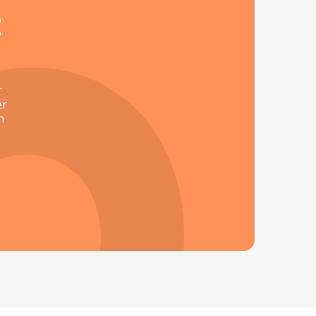
t
r
er
n