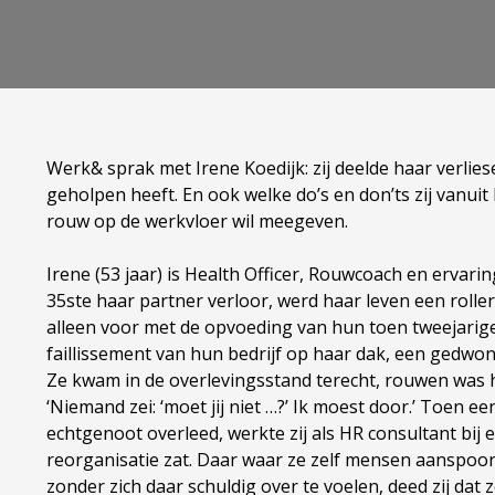
Werk& sprak met Irene Koedijk: zij deelde haar verlies
geholpen heeft. En ook welke do’s en don’ts zij vanu
rouw op de werkvloer wil meegeven.
Irene (53 jaar) is Health Officer, Rouwcoach en ervari
35ste haar partner verloor, werd haar leven een roller
alleen voor met de opvoeding van hun toen tweejarige
faillissement van hun bedrijf op haar dak, een gedwo
Ze kwam in de overlevingsstand terecht, rouwen was h
‘Niemand zei: ‘moet jij niet …?’ Ik moest door.’ Toen ee
echtgenoot overleed, werkte zij als HR consultant bij 
reorganisatie zat. Daar waar ze zelf mensen aanspo
zonder zich daar schuldig over te voelen, deed zij dat z