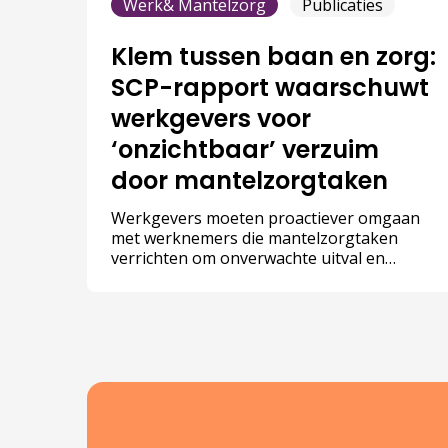
Werk& Mantelzorg
Publicaties
Klem tussen baan en zorg:
SCP-rapport waarschuwt
werkgevers voor
‘onzichtbaar’ verzuim
door mantelzorgtaken
Werkgevers moeten proactiever omgaan
met werknemers die mantelzorgtaken
verrichten om onverwachte uitval en
personeelsverloop te voorkomen. Met 2,7
miljoen werkende mantelzorgers in
Nederland is de impact op de werkvloer
groter dan veel leidinggevenden beseffen.
Dat stelt het Sociaal en Cultureel
Planbureau (SCP) in het rapport ‘Op zoek
naar verbinding’.