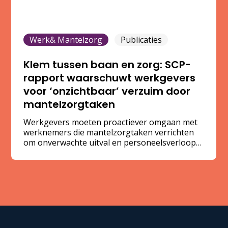
Werk& Mantelzorg
Publicaties
Klem tussen baan en zorg: SCP-
rapport waarschuwt werkgevers
voor ‘onzichtbaar’ verzuim door
mantelzorgtaken
Werkgevers moeten proactiever omgaan met
werknemers die mantelzorgtaken verrichten
om onverwachte uitval en personeelsverloop
te voorkomen. Met 2,7 miljoen werkende
mantelzorgers in Nederland is de impact op de
werkvloer groter dan veel leidinggevenden
beseffen. Dat stelt het Sociaal en Cultureel
Planbureau (SCP) in het rapport ‘Op zoek naar
verbinding’.