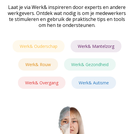
Laat je via Werk& inspireren door experts en andere
werkgevers. Ontdek wat nodig is om je medewerkers
te stimuleren en gebruik de praktische tips en tools
om hen te ondersteunen.
Werk& Ouderschap
Werk& Ouderschap
Werk& Mantelzorg
Werk& Mantelzorg
Werk& Rouw
Werk& Rouw
Werk& Gezondheid
Werk& Gezondheid
Werk& Overgang
Werk& Overgang
Werk& Autisme
Werk& Autisme