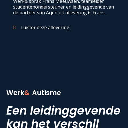
Werk& sprak Frans Meeuwsen, teamleider
studentenondersteuner en leidinggevende van
de partner van Arjen uit aflevering 6. Frans
heeft een interessante kijk op leiderschap en
deelt zijn ervaring rondom de ziekte en het
Luister deze aflevering
overlijden van Karlijn.
Werk
&
Autisme
Een leidinggevende
kan het verschil