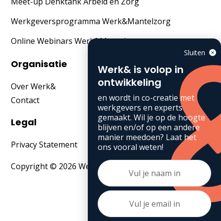
Meet-up Denktank Arbeid en Zorg
Werkgeversprogramma Werk&Mantelzorg
Online Webinars Werk&Mantelzorg
Sluiten
Organisatie
Werk& is volop in
ontwikkeling
Over Werk&
en wordt in co-creatie met
Contact
werkgevers en experts
gemaakt. Wil je op de hoogte
Legal
blijven en/of op een andere
manier meedoen? Laat het
Privacy Statement
ons vooral weten!
Copyright © 2026 Werk&