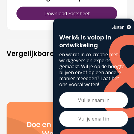
Download Factsheet
Sluiten
Werk& is volop in
ontwikkeling
Vergelijkbare artikelen
en wordt in co-creatie met
werkgevers en experts
gemaakt. Wil je op de hoogte
blijven en/of op een andere
manier meedoen? Laat het
ons vooral weten!
Doe en denk mee, met
Werk& Events