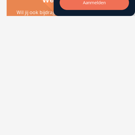
Aanmelden
Wil jij ook bijdragen aan de maatschappelijke
beweging over hoe we omgaan met de
combinatie werk en leven? Discussieer mee,
laat je inspireren, geef je mening en leer
tijdens één van onze bijeenkomsten.
Meer info over Werk& Events
Een initiatief van: