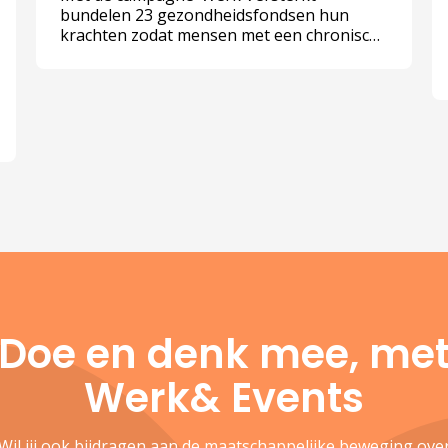
bundelen 23 gezondheidsfondsen hun
krachten zodat mensen met een chronische
aandoening die willen blijven werken, ook
echt die kans krijgen.
Doe en denk mee, me
Werk& Events
Wil jij ook bijdragen aan de maatschappelijke beweging ove