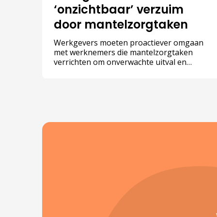
‘onzichtbaar’ verzuim
door mantelzorgtaken
Werkgevers moeten proactiever omgaan
met werknemers die mantelzorgtaken
verrichten om onverwachte uitval en
personeelsverloop te voorkomen. Met 2,7
miljoen werkende mantelzorgers in
Nederland is de impact op de werkvloer
groter dan veel leidinggevenden beseffen.
Dat stelt het Sociaal en Cultureel
Planbureau (SCP) in het rapport ‘Op zoek
naar verbinding’.