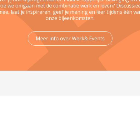
oe we omgaan met de combinatie werk en leven? Discussie
mee, laat je inspireren, geef je mening en leer tijdens één va
onze bijeenkomsten.
Meer info over Werk& Events