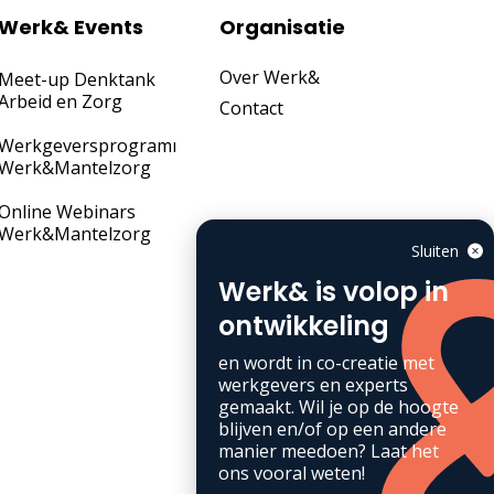
Werk& Events
Organisatie
Over Werk&
Meet-up Denktank
Arbeid en Zorg
Contact
Werkgeversprogramma
Werk&Mantelzorg
Online Webinars
Werk&Mantelzorg
Sluiten
Werk& is volop in
ontwikkeling
en wordt in co-creatie met
werkgevers en experts
gemaakt. Wil je op de hoogte
blijven en/of op een andere
manier meedoen? Laat het
ons vooral weten!