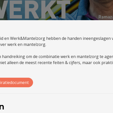
beid en Werk&Mantelzorg hebben de handen ineengeslagen 
ver werk en mantelzorg.
en handreiking om de combinatie werk en mantelzorg te age
iet alleen de meest recente feiten & cijfers, maar ook prakti
iratiedocument
en