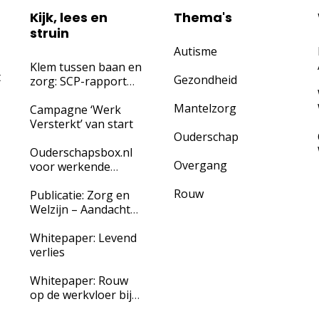
Kijk, lees en
Thema's
struin
Autisme
Klem tussen baan en
t
Gezondheid
zorg: SCP-rapport
waarschuwt
Mantelzorg
werkgevers voor
Campagne ‘Werk
‘onzichtbaar’ verzuim
Versterkt’ van start
Ouderschap
door
mantelzorgtaken
Ouderschapsbox.nl
Overgang
voor werkende
ouders én hun
Rouw
werkgevers
Publicatie: Zorg en
Welzijn – Aandacht
voor mantelzorg
werkt!
Whitepaper: Levend
verlies
Whitepaper: Rouw
op de werkvloer bij
verschillende