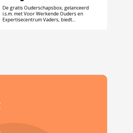
De gratis Ouderschapsbox, gelanceerd
i.s.m. met Voor Werkende Ouders en
Expertisecentrum Vaders, biedt
ondersteuning voor werkgevers en
werknemers om de combinatie van werk en
ouderschap beter mogelijk te maken.
t
r