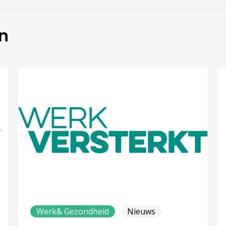
en
Werk& Gezondheid
Nieuws