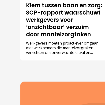
Klem tussen baan en zorg:
SCP-rapport waarschuwt
werkgevers voor
‘onzichtbaar’ verzuim
door mantelzorgtaken
Werkgevers moeten proactiever omgaan
met werknemers die mantelzorgtaken
verrichten om onverwachte uitval en
personeelsverloop te voorkomen. Met 2,7
miljoen werkende mantelzorgers in
Nederland is de impact op de werkvloer
groter dan veel leidinggevenden beseffen.
Dat stelt het Sociaal en Cultureel
Planbureau (SCP) in het rapport ‘Op zoek
naar verbinding’.