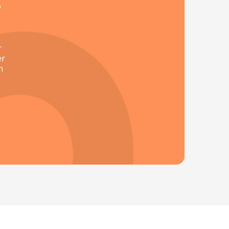
t
r
er
n