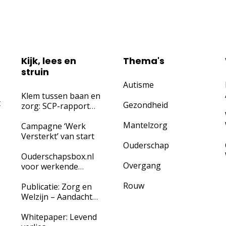
Kijk, lees en
Thema's
struin
Autisme
Klem tussen baan en
t
Gezondheid
zorg: SCP-rapport
waarschuwt
Mantelzorg
werkgevers voor
Campagne ‘Werk
‘onzichtbaar’ verzuim
Versterkt’ van start
Ouderschap
door
mantelzorgtaken
Ouderschapsbox.nl
Overgang
voor werkende
ouders én hun
Rouw
werkgevers
Publicatie: Zorg en
Welzijn – Aandacht
voor mantelzorg
werkt!
Whitepaper: Levend