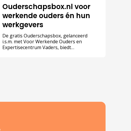
Ouderschapsbox.nl voor
werkende ouders én hun
werkgevers
De gratis Ouderschapsbox, gelanceerd
i.s.m. met Voor Werkende Ouders en
Expertisecentrum Vaders, biedt
ondersteuning voor werkgevers en
werknemers om de combinatie van werk en
ouderschap beter mogelijk te maken.