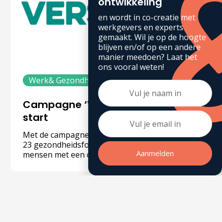
ontwikkeling
en wordt in co-creatie met
werkgevers en experts
gemaakt. Wil je op de hoogte
blijven en/of op een andere
manier meedoen? Laat het
ons vooral weten!
Werk& Gezondheid
Nieuws
Campagne ‘Werk Versterkt’ van
start
Met de campagne ‘Werk Versterkt’ bundelen
23 gezondheidsfondsen hun krachten zodat
Aanmelden
mensen met een chronische aandoening die
willen blijven werken, ook echt die kans krijgen.