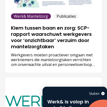
Werk& Mantelzorg
Publicaties
Klem tussen baan en zorg: SCP-
rapport waarschuwt werkgevers
voor ‘onzichtbaar’ verzuim door
mantelzorgtaken
Werkgevers moeten proactiever omgaan met
werknemers die mantelzorgtaken verrichten
om onverwachte uitval en personeelsverloop
te voorkomen. Met 2,7 miljoen werkende
mantelzorgers in Nederland is de impact op de
werkvloer groter dan veel leidinggevenden
beseffen. Dat stelt het Sociaal en Cultureel
Planbureau (SCP) in het rapport ‘Op zoek naar
verbinding’.
Sluiten
Werk& is volop in