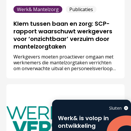
Werk& Mantelzorg
Publicaties
Klem tussen baan en zorg: SCP-
rapport waarschuwt werkgevers
voor ‘onzichtbaar’ verzuim door
mantelzorgtaken
Werkgevers moeten proactiever omgaan met
werknemers die mantelzorgtaken verrichten
om onverwachte uitval en personeelsverloop
te voorkomen. Met 2,7 miljoen werkende
mantelzorgers in Nederland is de impact op de
werkvloer groter dan veel leidinggevenden
beseffen. Dat stelt het Sociaal en Cultureel
Planbureau (SCP) in het rapport ‘Op zoek naar
verbinding’.
Sluiten
Werk& is volop in
ontwikkeling